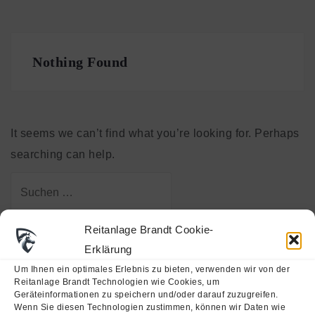
Nothing Found
It seems we can’t find what you’re looking for. Perhaps
searching can help.
Suchen
nach:
Reitanlage Brandt Cookie-
Erklärung
Um Ihnen ein optimales Erlebnis zu bieten, verwenden wir von der
Reitanlage Brandt Technologien wie Cookies, um
Suchen
Geräteinformationen zu speichern und/oder darauf zuzugreifen.
Wenn Sie diesen Technologien zustimmen, können wir Daten wie
nach: