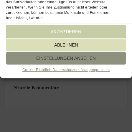
das Surfverhalten oder eindeutige IDs auf dieser Website
verarbeiten. Wenn Sie Ihre Zustimmung nicht erteilen oder
zurückziehen, können bestimmte Merkmale und Funktionen
beeinträchtigt werden.
AKZEPTIEREN
Kategorien
ABLEHNEN
Keine Kategorien
EINSTELLUNGEN ANSEHEN
Cookie-Richtlinie
Datenschutzerklärung
Impressum
Neueste Kommentare