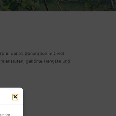
d in der 3. Generation mit viel
ämienstuten, gekörte Hengste und
n aus
reifen.