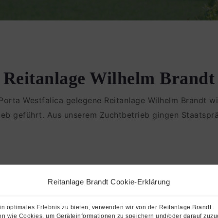
Reitanlage Wilhelm Brandt
Porta Westfalica gelegene Reitanlage Wilhelm Brandt wir
ieb geführt. Aus unserem Zuchtbetrieb gingen Staatspr
Reitanlage Brandt Cookie-Erklärung
s Futter wird verwendet. Heu, Stroh und Hafer stamme
.
n optimales Erlebnis zu bieten, verwenden wir von der Reitanlage Brandt
n wie Cookies, um Geräteinformationen zu speichern und/oder darauf zuzug