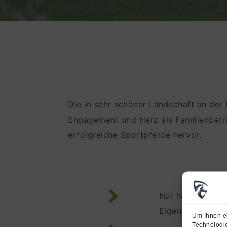
Die in sehr schöner Landschaft an der 
Engagement und Herz als Familienbetr
erfolgreiche Sportpferde hervor.
Nur hochwertige
Eigenproduktion
Um Ihnen ei
Technologie